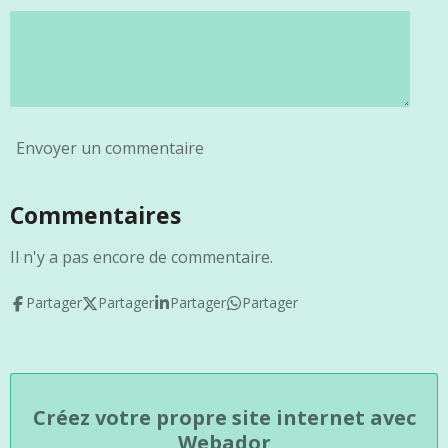
i
i
o
l
n
e
Envoyer un commentaire
Commentaires
Il n'y a pas encore de commentaire.
Partager
Partager
Partager
Partager
Créez votre propre site internet avec
Webador